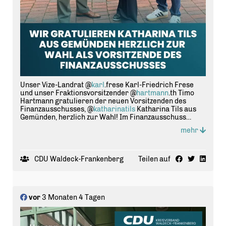
Unser Vize-Landrat @
karl
.frese Karl-Friedrich Frese
und unser Fraktionsvorsitzender @
hartmann
.th Timo
Hartmann gratulieren der neuen Vorsitzenden des
Finanzausschusses, @
katharinatils
Katharina Tils aus
Gemünden, herzlich zur Wahl! Im Finanzausschuss
werden alle wesentlichen Themen des Kreistages
mehr
Waldeck-Frankenberg beraten und abgestimmt. Mit
Katharina Tils haben wir ein erfahrenes Mitglied aus
unserer Kreistagsfraktion nun als Vorsitzende gewählt.
Auf geht?s in die neue Legislaturperiode! Packen wir es
CDU Waldeck-Frankenberg
Teilen auf
an!
vor
3 Monaten 4 Tagen