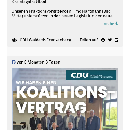
Kreistagsfraktion!
Unseren Fraktionsvorsitzenden Timo Hartmann (Bild
Mitte) unterstützen in der neuen Legislatur vier neue
stellvertretende Fraktionsvorsitzende:
mehr
von links nach rechts:
Christoph Dietzel, Twistetal
Katharina Tils, Gemünden
CDU Waldeck-Frankenberg
Teilen auf
Lea Sprenger, Korbach
Dr. Jannik Schwebel, Frankenberg
Voll motiviert wollen wir die Kommunalpolitik im
vor
3 Monaten 6 Tagen
Landkreis Waldeck-Frankenberg mitgestalten!