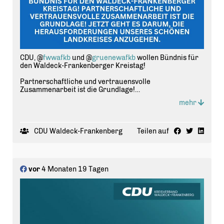
CDU, @
fwwafkb
und @
gruenewafkb
wollen Bündnis für
den Waldeck-Frankenberger Kreistag!
Partnerschaftliche und vertrauensvolle
Zusammenarbeit ist die Grundlage!
mehr
Jetzt geht es darum, die Herausforderungen unseres
schönen Landkreises anzugehen.
CDU Waldeck-Frankenberg
Teilen auf
vor
4 Monaten 19 Tagen