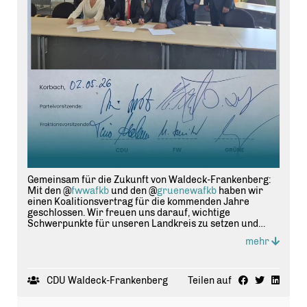
Gemeinsam für die Zukunft von Waldeck-Frankenberg:
Mit den @
fwwafkb
und den @
gruenewafkb
haben wir
einen Koalitionsvertrag für die kommenden Jahre
geschlossen. Wir freuen uns darauf, wichtige
Schwerpunkte für unseren Landkreis zu setzen und
starten hochmotiviert in die gemeinsame Arbeit.
mehr
Unser Ziel ist klar: Bewährtes fortführen, neue Impulse
setzen und Waldeck-Frankenberg weiterhin stark
aufstellen.
CDU Waldeck-Frankenberg
Teilen auf