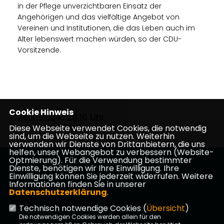
in der Pflege unverzichtbaren Einsatz der
Angehörigen und das vielfältige Angebot von
Vereinen und Institutionen, die das Leben auch im
Alter lebenswert machen würden, so der CDU-
Vorsitzende.
Cookie Hinweis
28.10.2024, 20:16 Uhr
Diese Webseite verwendet Cookies, die notwendig
sind, um die Webseite zu nutzen. Weiterhin
verwenden wir Dienste von Drittanbietern, die uns
helfen, unser Webangebot zu verbessern (Website-
Optmierung). Für die Verwendung bestimmter
CDU-Kreisverband Waldeck-Frankenberg
Dienste, benötigen wir Ihre Einwilligung. Ihre
Einwilligung können Sie jederzeit widerrufen. Weitere
Informationen finden Sie in unserer
Datenschutzerklärung
.
Technisch notwendige Cookies (
Übersicht
)
Impressum
Datenschutz
Kontakt
Die notwendigen Cookies werden allein für den