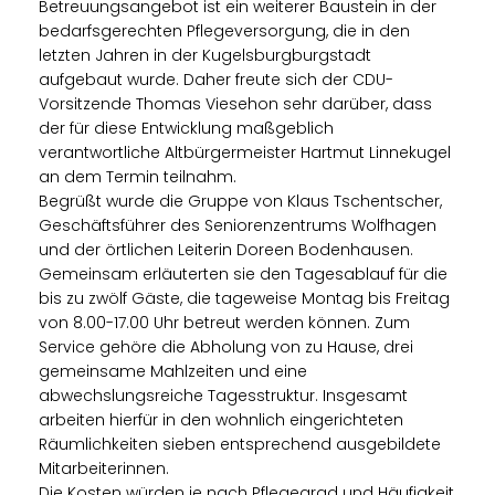
Betreuungsangebot ist ein weiterer Baustein in der
bedarfsgerechten Pflegeversorgung, die in den
letzten Jahren in der Kugelsburgburgstadt
aufgebaut wurde. Daher freute sich der CDU-
Vorsitzende Thomas Viesehon sehr darüber, dass
der für diese Entwicklung maßgeblich
verantwortliche Altbürgermeister Hartmut Linnekugel
an dem Termin teilnahm.
Begrüßt wurde die Gruppe von Klaus Tschentscher,
Geschäftsführer des Seniorenzentrums Wolfhagen
und der örtlichen Leiterin Doreen Bodenhausen.
Gemeinsam erläuterten sie den Tagesablauf für die
bis zu zwölf Gäste, die tageweise Montag bis Freitag
von 8.00-17.00 Uhr betreut werden können. Zum
Service gehöre die Abholung von zu Hause, drei
gemeinsame Mahlzeiten und eine
abwechslungsreiche Tagesstruktur. Insgesamt
arbeiten hierfür in den wohnlich eingerichteten
Räumlichkeiten sieben entsprechend ausgebildete
Mitarbeiterinnen.
Die Kosten würden je nach Pflegegrad und Häufigkeit