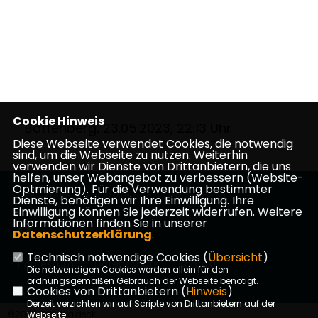
Cookie Hinweis
Battenberg, 23.05.2023, 22:13 Uhr
Diese Webseite verwendet Cookies, die notwendig
sind, um die Webseite zu nutzen. Weiterhin
verwenden wir Dienste von Drittanbietern, die uns
helfen, unser Webangebot zu verbessern (Website-
Optmierung). Für die Verwendung bestimmter
CDU-Kreisverband Waldeck-Frankenberg
Dienste, benötigen wir Ihre Einwilligung. Ihre
Einwilligung können Sie jederzeit widerrufen. Weitere
Informationen finden Sie in unserer
Datenschutzerklärung
.
Technisch notwendige Cookies (
Übersicht
)
Impressum
Datenschutz
Kontakt
Die notwendigen Cookies werden allein für den
ordnungsgemäßen Gebrauch der Webseite benötigt.
Cookies von Drittanbietern (
Hinweis
)
Derzeit verzichten wir auf Scripte von Drittanbietern auf der
©2026 CDU Waldeck-
Webseite.