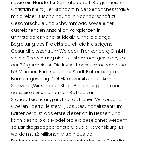
sowie ein Handel für Sanitätsbedarf. Bürgermeister
Christian Klein: „Der Standort in der Senonchesstraße
mit direkter Busanbindung in Nachbarschaft zu
Gesamtschule und Schwimmbad sowie einer
ausreichenden Anzahl an Parkplätzen in
unmittelbarer Nähe ist ideal.“ Ohne die enge
Begleitung des Projekts durch die kreiseigene
Gesundheitszentrum Waldeck-Frankenberg GmbH
sei die Realisierung nicht zu stemmen gewesen, so
der Bürgermeister. Die Investitionssumme von rund
5,6 Millionen Euro sei für die Stadt Battenberg als
Bauherr gewaltig. CDU-Kreisvorsitzender Armin
Schwarz: „Wir sind der Stadt Battenberg dankbar,
dass sie diesen enormen Beitrag zur
Standortsicherung und zur ärztlichen Versorgung im
Oberen Edertal leistet.“ „Das Gesundheitszentrum
Battenberg ist das erste dieser Art in Hessen und
kann deshalb als Modellprojekt bezeichnet werden“,
so Landtagsabgeordnete Claudia Ravensburg. Es
werde mit 1,2 Millionen Mitteln aus der
Dorferneuerung des Landes gefördert, wie Claudia