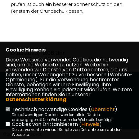
prüfen ist auch ein besserer Sonnenschutz an den
Fenstern der Grundschulklassen.
Cookie Hinweis
17.03.2023, 19:08 Uhr
Diese Webseite verwendet Cookies, die notwendig
sind, um die Webseite zu nutzen. Weiterhin
verwenden wir Dienste von Drittanbietern, die uns
helfen, unser Webangebot zu verbessern (Website-
Optmierung). Für die Verwendung bestimmter
CDU-Kreisverband Waldeck-Frankenberg
Dienste, benötigen wir Ihre Einwilligung. Ihre
Einwilligung können Sie jederzeit widerrufen. Weitere
Informationen finden Sie in unserer
Datenschutzerklärung
.
Technisch notwendige Cookies (
Übersicht
)
Impressum
Datenschutz
Kontakt
Die notwendigen Cookies werden allein für den
ordnungsgemäßen Gebrauch der Webseite benötigt.
Cookies von Drittanbietern (
Hinweis
)
Derzeit verzichten wir auf Scripte von Drittanbietern auf der
©2026 CDU Waldeck-
Webseite.