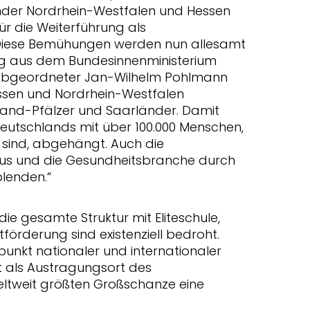
nder Nordrhein-Westfalen und Hessen
ür die Weiterführung als
 Diese Bemühungen werden nun allesamt
ng aus dem Bundesinnenministerium
abgeordneter Jan-Wilhelm Pohlmann
Hessen und Nordrhein-Westfalen
land-Pfälzer und Saarländer. Damit
utschlands mit über 100.000 Menschen,
t sind, abgehängt. Auch die
us und die Gesundheitsbranche durch
lenden.“
ie gesamte Struktur mit Eliteschule,
förderung sind existenziell bedroht.
punkt nationaler und internationaler
t als Austragungsort des
eltweit größten Großschanze eine