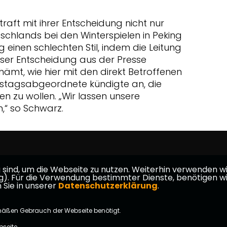
straft mit ihrer Entscheidung nicht nur
tschlands bei den Winterspielen in Peking
g einen schlechten Stil, indem die Leitung
er Entscheidung aus der Presse
hämt, wie hier mit den direkt Betroffenen
stagsabgeordnete kündigte an, die
n zu wollen. „Wir lassen unsere
h,“ so Schwarz.
ind, um die Webseite zu nutzen. Weiterhin verwenden wir 
erg
ür die Verwendung bestimmter Dienste, benötigen wir Ihr
 Sie in unserer
Datenschutzerklärung
.
mäßen Gebrauch der Webseite benötigt.
takt
bseite.