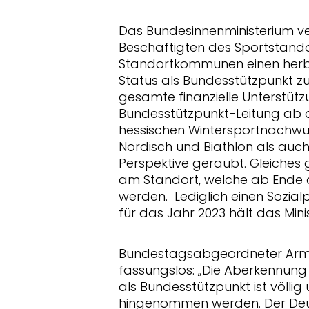
Das Bundesinnenministerium v
Beschäftigten des Sportstando
Standortkommunen einen herbe
Status als Bundesstützpunkt zu
gesamte finanzielle Unterstütz
Bundesstützpunkt-Leitung ab d
hessischen Wintersportnachwuc
Nordisch und Biathlon als auc
Perspektive geraubt. Gleiches g
am Standort, welche ab Ende d
werden. Lediglich einen Sozialp
für das Jahr 2023 hält das Mini
Bundestagsabgeordneter Armin
fassungslos: „Die Aberkennung
als Bundesstützpunkt ist völlig
hingenommen werden. Der Deu