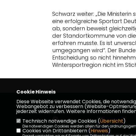
Schwarz weiter: „Die Ministerin 
eine erfolgreiche Sportart Deu
ab, sondern beweist gleichzeiti
der Standortkommune von dies
erfahren musste. Es ist unversc
umgegangen wird“. Der Bunde
Entscheidung so nicht hinnehme
Wintersportregion nicht im Stic
Cookie Hinweis
Diese Webseite verwendet Cookies, die notwendig s
CDU-Kreisverband Waldeck-Frankenb
Webangebot zu verbessern (Website-Optmierung). F
jederzeit widerrufen. Weitere Informationen finden
Technisch notwendige Cookies (
Übersicht
)
Die notwendigen Cookies werden allein für den ordnungsge
Cookies von Drittanbietern (
Hinweis
)
Impressum
Datenschutz
Kon
Derzeit verzichten wir auf Scripte von Drittanbietern auf der We