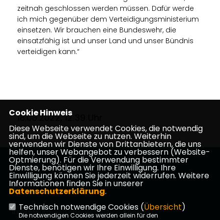
zeitnah geschlossen werden müssen. Dafür werde
ich mich gegenüber dem Verteidigungsministerium
einsetzen. Wir brauchen eine Bundeswehr, die
einsatzfähig ist und unser Land und unser Bündnis
verteidigen kann.“
Cookie Hinweis
18.08.2022, 12:39 Uhr
Diese Webseite verwendet Cookies, die notwendig
sind, um die Webseite zu nutzen. Weiterhin
verwenden wir Dienste von Drittanbietern, die uns
helfen, unser Webangebot zu verbessern (Website-
Optmierung). Für die Verwendung bestimmter
CDU-Kreisverband Waldeck-Frankenberg
Dienste, benötigen wir Ihre Einwilligung. Ihre
Einwilligung können Sie jederzeit widerrufen. Weitere
Informationen finden Sie in unserer
Datenschutzerklärung
.
Technisch notwendige Cookies (
Übersicht
)
Impressum
Datenschutz
Kontakt
Die notwendigen Cookies werden allein für den