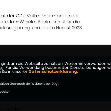
fest der CDU Volkmarsen sprach der
te Jan-Wilhelm Pohlmann über die
desregierung und die im Herbst 2023
ind, um die Webseite zu nutzen. Weiterhin verwenden wir 
erg
ür die Verwendung bestimmter Dienste, benötigen wir Ihr
 Sie in unserer
Datenschutzerklärung
.
mäßen Gebrauch der Webseite benötigt.
takt
bseite.
 vorbehalten.