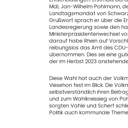
MdL Jan-Wilhelm Pohlmann, der
Landtagsmandat von Schwarz
Grußwort sprach er über die E
Landesregierung sowie den ha
Ministerpräsidentenwechsel von 
darauf habe Rhein auf Vorsch
reibungslos das Amt des CDU-
übernommen. Dies sei eine gut
der im Herbst 2023 anstehend
Diese Wahl hat auch der Vol
Viesehon fest im Blick. Die V
selbstverständlich ihren Beit
und zum Wahlkreissieg von Poh
sorgten Vahle und Scherf schli
Politik auch kommunale Themen