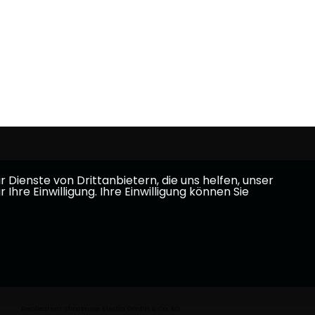
Dienste von Drittanbietern, die uns helfen, unser
e Einwilligung. Ihre Einwilligung können Sie
Realisation: Sharkness Media GmbH & Co. KG