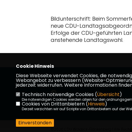
Bildunterschrift: Beim Sommer
neue CDU-Landtagsabgeordne
Erfolge der CDU-geführten Lan
anstehende Landtagswahl.
Cookie Hinweis
Diese Webseite verwendet Cookies, die notwendig s
CDU-Kreisverband Waldeck-Frankenb
Webangebot zu verbessern (Website-Optmierung). F
jederzeit widerrufen. Weitere Informationen finden
Technisch notwendige Cookies (
Übersicht
)
Die notwendigen Cookies werden allein für den ordnungsge
Cookies von Drittanbietern (
Hinweis
)
Impressum
Datenschutz
Kon
Derzeit verzichten wir auf Scripte von Drittanbietern auf der We
Einverstanden
©2026 CDU Waldeck-Frankenberg | Alle Rechte